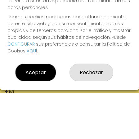
La Perla d'Or es el responsable del tratamiento de sus
datos personales.
LA PERLA D'OR
Usamos cookies necesarias para el funcionamiento
de este sitio web y, con su consentimiento, cookies
¿Quiénes somos?
propias y de terceros para analizar el tráfico y mostrar
Comprar lotería
publicidad según sus hábitos de navegación. Puede
Resultados
Contacto
CONFIGURAR
sus preferencias o consultar la Política de
Empresas
Cookies
AQUÍ
.
Boletos digitales
Acceso
Registro
Aceptar
Rechazar
REDES SOCIALES
CONTACTO
ADMINISTRACION DE LOTERIAS: 2-MOLLERUSSA - RECEPTOR
OFICIAL: 46380
973711695
Clica aquí para contactar por WhatsApp