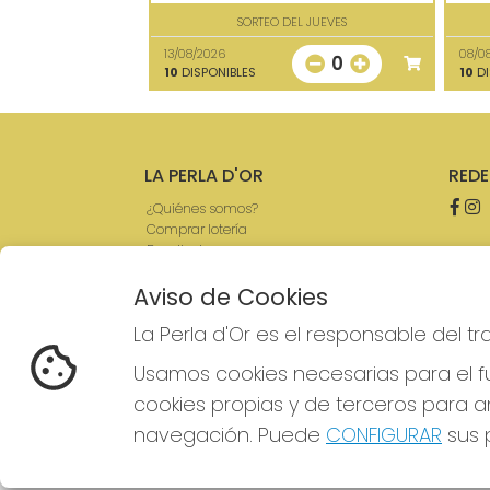
SORTEO DEL JUEVES
13/08/2026
08/0
0
10
DISPONIBLES
10
DI
LA PERLA D'OR
REDE
¿Quiénes somos?
Comprar lotería
Resultados
Contacto
Aviso de Cookies
Empresas
Boletos digitales
La Perla d'Or es el responsable del t
Acceso
Registro
Usamos cookies necesarias para el fu
cookies propias y de terceros para an
navegación. Puede
CONFIGURAR
sus p