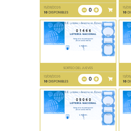
15/08/2026
15/0
0
10
DISPONIBLES
10
DI
01466
SORTEO DEL JUEVES
13/08/2026
13/08
0
10
DISPONIBLES
10
DI
05060