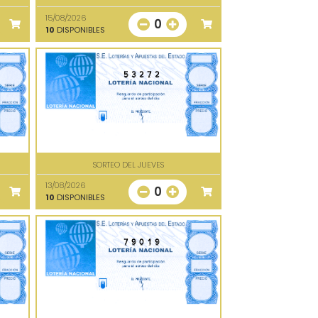
15/08/2026
0
10
DISPONIBLES
53272
SORTEO DEL JUEVES
13/08/2026
0
10
DISPONIBLES
79019