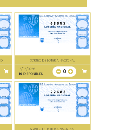
68552
AD
SORTEO DE LOTERÍA NACIONAL
15/08/2026
0
10
DISPONIBLES
22683
SORTEO DE LOTERÍA NACIONAL