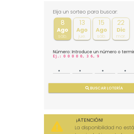
Elija un sorteo para buscar:
8
13
15
22
Ago
Ago
Ago
Dic
sáb.
jue.
sáb.
mar.
Número:
Introduce un número o termi
Ej.: 0 0 0 0 0, 3 6, 9
BUSCAR LOTERÍA
¡ATENCIÓN!
La disponibilidad no est