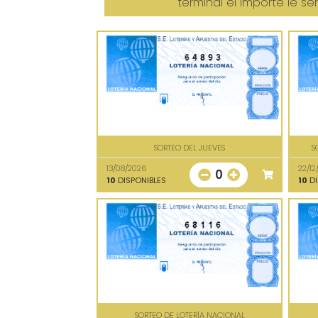
terminal el importe le s
64893
SORTEO DEL JUEVES
S
13/08/2026
22/12
0
10
DISPONIBLES
10
DI
68116
SORTEO DE LOTERÍA NACIONAL