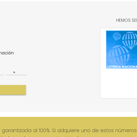
HEMOS SE
nación
á garantizada al 100%. Si adquiere uno de estos números 