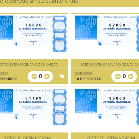
erá abonado en su cuenta virtual.
16606
82890
ORTEO EXTRAORDINARIO DE NAVIDAD
SORTEO EXTRAORDINARIO DE NAVID
/2026
22/12/2026
0
0
SPONIBLES
10
DISPONIBLES
61199
95863
SORTEO DE LOTERÍA NACIONAL
SORTEO DE LOTERÍA NACIONAL