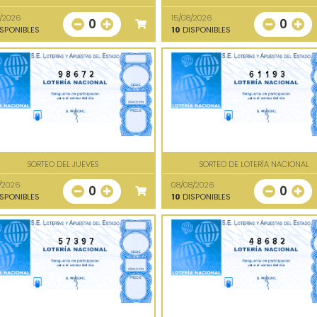
8/2026
15/08/2026
0
0
SPONIBLES
10
DISPONIBLES
98672
61193
SORTEO DEL JUEVES
SORTEO DE LOTERÍA NACIONAL
/2026
08/08/2026
0
0
SPONIBLES
10
DISPONIBLES
57397
48682