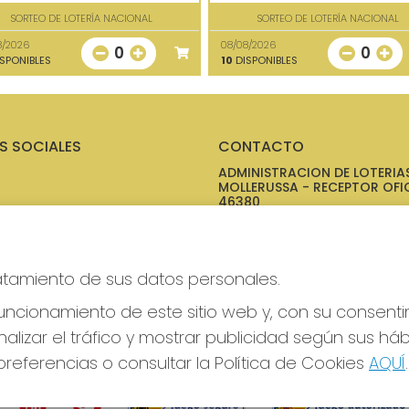
SORTEO DE LOTERÍA NACIONAL
SORTEO DE LOTERÍA NACIONAL
8/2026
08/08/2026
0
0
SPONIBLES
10
DISPONIBLES
S SOCIALES
CONTACTO
ADMINISTRACION DE LOTERIAS
MOLLERUSSA - RECEPTOR OFIC
46380
973711695
Clica aquí para contactar por
WhatsApp
ratamiento de sus datos personales.
973711695
info@laperlador.es
ncionamiento de este sitio web y, con su consenti
C/ Camí d'Arbeca, 1
alizar el tráfico y mostrar publicidad según sus há
Mollerussa, 25230
(Lleida) España
referencias o consultar la Política de Cookies
AQUÍ
.