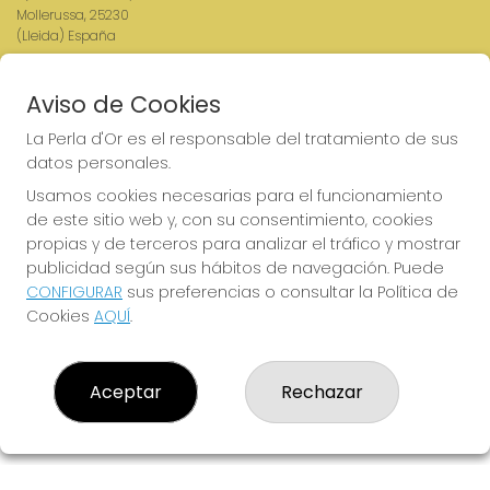
Mollerussa, 25230
(Lleida) España
LEGAL
Aviso de Cookies
Aviso Legal
La Perla d'Or es el responsable del tratamiento de sus
Política de Privacidad
datos personales.
Política de Cookies
Condiciones de Compra
Usamos cookies necesarias para el funcionamiento
Tienda de Lotería Nacional
de este sitio web y, con su consentimiento, cookies
propias y de terceros para analizar el tráfico y mostrar
Pago aceptado con tarjeta
publicidad según sus hábitos de navegación. Puede
Pago aceptado con Bizum
CONFIGURAR
sus preferencias o consultar la Política de
Juego responsable. Solo mayores de edad.
Cookies
AQUÍ
.
Aceptar
Rechazar