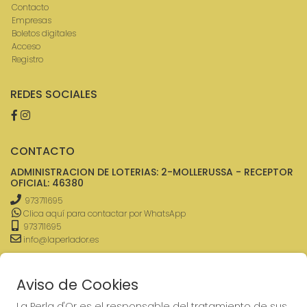
Contacto
Empresas
Boletos digitales
Acceso
Registro
REDES SOCIALES
CONTACTO
ADMINISTRACION DE LOTERIAS: 2-MOLLERUSSA - RECEPTOR
OFICIAL: 46380
973711695
Clica aquí para contactar por WhatsApp
973711695
info@laperlador.es
C/ Camí d'Arbeca, 1
Mollerussa, 25230
Aviso de Cookies
(Lleida) España
La Perla d'Or es el responsable del tratamiento de sus