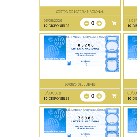
SORTEO DE LOTERÍA NACIONAL
08/08/2026
13/08
0
10
DISPONIBLES
10
DI
85200
SORTEO DEL JUEVES
13/08/2026
08/08
0
10
DISPONIBLES
10
DI
76986