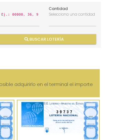
Cantidad
n
Selecciona una cantidad
Ej.: 00000, 36, 9
BUSCAR LOTERÍA
sible adquirirlo en el terminal el importe
39737