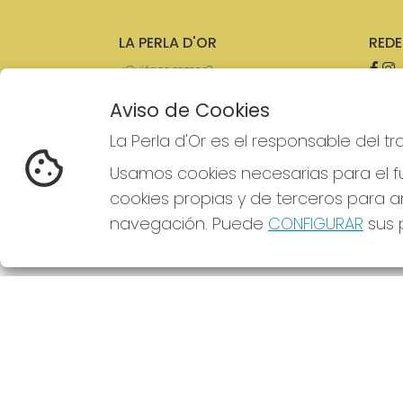
LA PERLA D'OR
REDE
¿Quiénes somos?
Comprar lotería
Resultados
Aviso de Cookies
Contacto
La Perla d'Or es el responsable del t
Empresas
Boletos digitales
Usamos cookies necesarias para el fu
Acceso
Registro
cookies propias y de terceros para an
navegación. Puede
CONFIGURAR
sus p