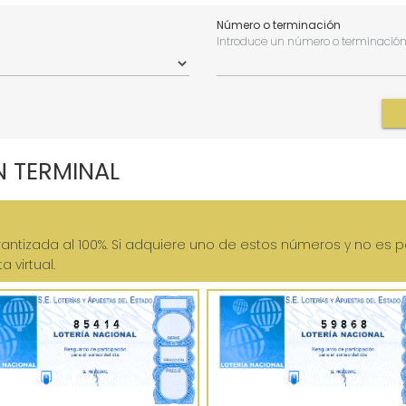
Número o terminación
Introduce un número o terminació
N TERMINAL
antizada al 100%. Si adquiere uno de estos números y no es po
 virtual.
85414
59868