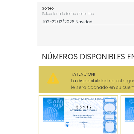
Sorteo
Selecciona la fecha del sorteo
NÚMEROS DISPONIBLES E
¡ATENCIÓN!
La disponibilidad no está gar
le será abonado en su cuenta
55112