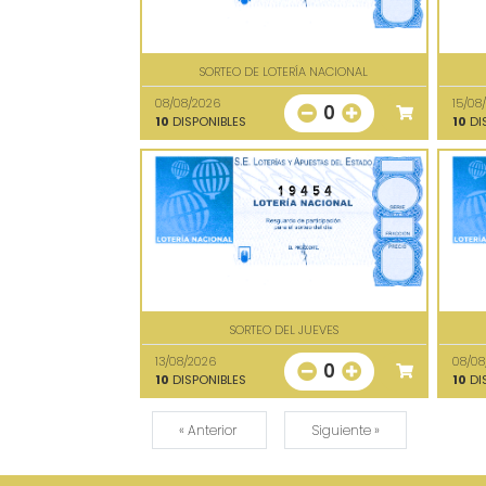
SORTEO DE LOTERÍA NACIONAL
08/08/2026
15/08
0
10
DISPONIBLES
10
DI
19454
SORTEO DEL JUEVES
13/08/2026
08/08
0
10
DISPONIBLES
10
DI
« Anterior
Siguiente »