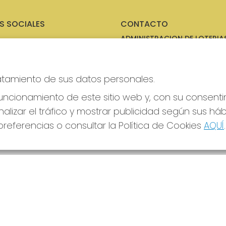
S SOCIALES
CONTACTO
ADMINISTRACION DE LOTERIAS
MOLLERUSSA - RECEPTOR OFIC
46380
973711695
ratamiento de sus datos personales.
Clica aquí para contactar por
WhatsApp
ncionamiento de este sitio web y, con su consenti
973711695
info@laperlador.es
alizar el tráfico y mostrar publicidad según sus há
C/ Camí d'Arbeca, 1
referencias o consultar la Política de Cookies
AQUÍ
.
Mollerussa, 25230
(Lleida) España