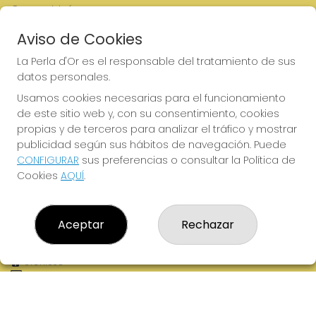
Comprar lotería
Resultados
Aviso de Cookies
Contacto
Empresas
La Perla d'Or es el responsable del tratamiento de sus
Boletos digitales
datos personales.
Acceso
Registro
Usamos cookies necesarias para el funcionamiento
de este sitio web y, con su consentimiento, cookies
REDES SOCIALES
propias y de terceros para analizar el tráfico y mostrar
publicidad según sus hábitos de navegación. Puede
CONFIGURAR
sus preferencias o consultar la Política de
Cookies
AQUÍ
.
CONTACTO
ADMINISTRACION DE LOTERIAS: 2-MOLLERUSSA - RECEPTOR
OFICIAL: 46380
Aceptar
Rechazar
973711695
Clica aquí para contactar por WhatsApp
973711695
info@laperlador.es
C/ Camí d'Arbeca, 1
Mollerussa, 25230