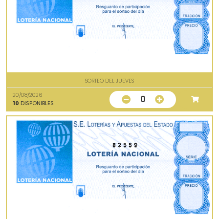
SORTEO DEL JUEVES
20/08/2026
0
10
DISPONIBLES
82559