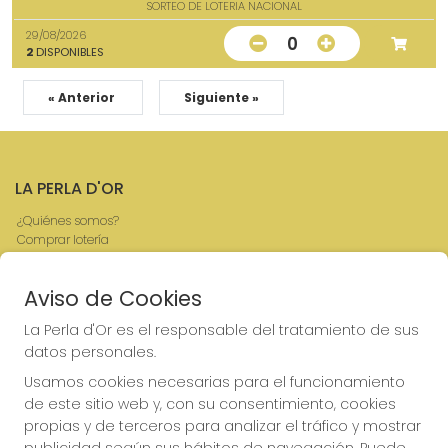
SORTEO DE LOTERIA NACIONAL
29/08/2026
0
2
DISPONIBLES
« Anterior
Siguiente »
LA PERLA D'OR
¿Quiénes somos?
Comprar lotería
Resultados
Contacto
Aviso de Cookies
Empresas
Boletos digitales
La Perla d'Or es el responsable del tratamiento de sus
Acceso
datos personales.
Registro
Usamos cookies necesarias para el funcionamiento
REDES SOCIALES
de este sitio web y, con su consentimiento, cookies
propias y de terceros para analizar el tráfico y mostrar