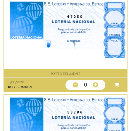
67080
SORTEO DEL JUEVES
13/08/2026
0
10
DISPONIBLES
53786