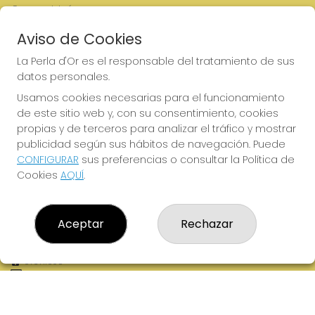
Comprar lotería
Resultados
Aviso de Cookies
Contacto
Empresas
La Perla d'Or es el responsable del tratamiento de sus
Boletos digitales
datos personales.
Acceso
Registro
Usamos cookies necesarias para el funcionamiento
de este sitio web y, con su consentimiento, cookies
REDES SOCIALES
propias y de terceros para analizar el tráfico y mostrar
publicidad según sus hábitos de navegación. Puede
CONFIGURAR
sus preferencias o consultar la Política de
Cookies
AQUÍ
.
CONTACTO
ADMINISTRACION DE LOTERIAS: 2-MOLLERUSSA - RECEPTOR
OFICIAL: 46380
Aceptar
Rechazar
973711695
Clica aquí para contactar por WhatsApp
973711695
info@laperlador.es
C/ Camí d'Arbeca, 1
Mollerussa, 25230