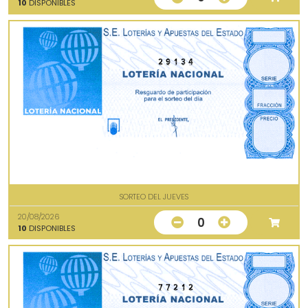
10
DISPONIBLES
29134
SORTEO DEL JUEVES
20/08/2026
0
10
DISPONIBLES
77212