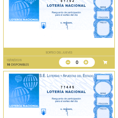
51752
SORTEO DEL JUEVES
13/08/2026
0
10
DISPONIBLES
71445