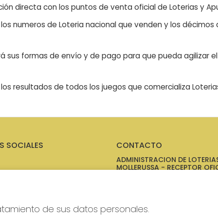
ón directa con los puntos de venta oficial de Loterias y Apu
n los numeros de Loteria nacional que venden y los décimos d
á sus formas de envío y de pago para que pueda agilizar el 
os resultados de todos los juegos que comercializa Loteri
S SOCIALES
CONTACTO
ADMINISTRACION DE LOTERIAS
MOLLERUSSA - RECEPTOR OFIC
46380
973711695
Clica aquí para contactar por
WhatsApp
ratamiento de sus datos personales.
973711695