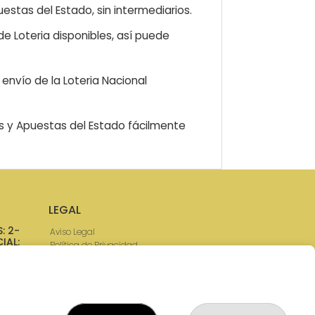
estas del Estado, sin intermediarios.
e Loteria disponibles, así puede
envío de la Loteria Nacional
as y Apuestas del Estado fácilmente
LEGAL
: 2-
Aviso Legal
IAL:
Política de Privacidad
Política de Cookies
Condiciones de Compra
Tienda de Lotería Nacional
Pago aceptado con tarjeta