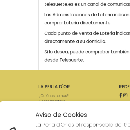
telesuerte.es es un canal de comunicaci
Las Administraciones de Loteria indica
comprar Loteria directamente
Cada punto de venta de Loteria indicar
directamente a su domicilio.
Si lo desea, puede comprobar también l
desde Telesuerte.
LA PERLA D'OR
REDE
¿Quiénes somos?
Comprar lotería
Resultados
Contacto
Aviso de Cookies
Empresas
Boletos digitales
La Perla d'Or es el responsable del t
Acceso