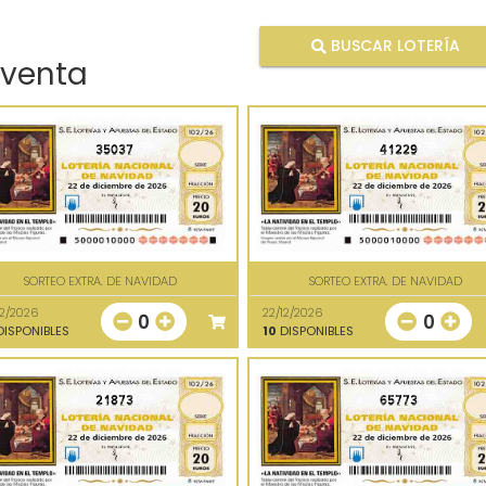
BUSCAR LOTERÍA
 venta
35037
41229
SORTEO EXTRA. DE NAVIDAD
SORTEO EXTRA. DE NAVIDAD
12/2026
22/12/2026
0
0
ISPONIBLES
10
DISPONIBLES
21873
65773