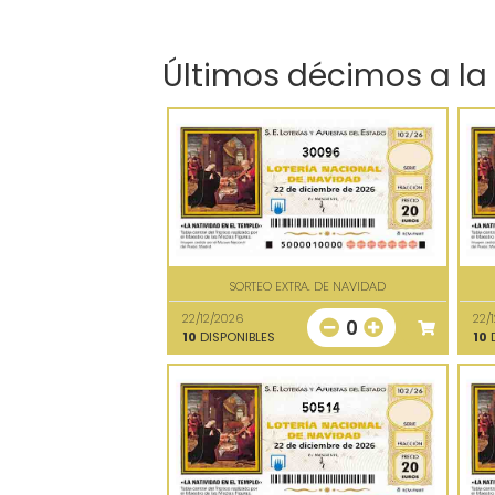
Últimos décimos a la
30096
SORTEO EXTRA. DE NAVIDAD
22/12/2026
22/
0
10
DISPONIBLES
10
D
50514