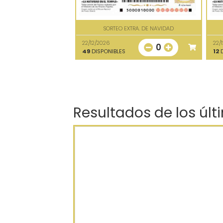
SORTEO EXTRA. DE NAVIDAD
22/12/2026
22/
0
49
DISPONIBLES
12
D
Resultados de los últ