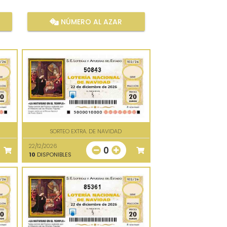
NÚMERO AL AZAR
50843
SORTEO EXTRA. DE NAVIDAD
22/12/2026
0
10
DISPONIBLES
85361