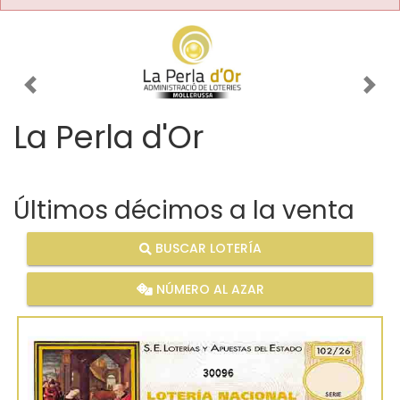
Imagen anterior
Imag
La Perla d'Or
Últimos décimos a la venta
BUSCAR LOTERÍA
NÚMERO AL AZAR
30096