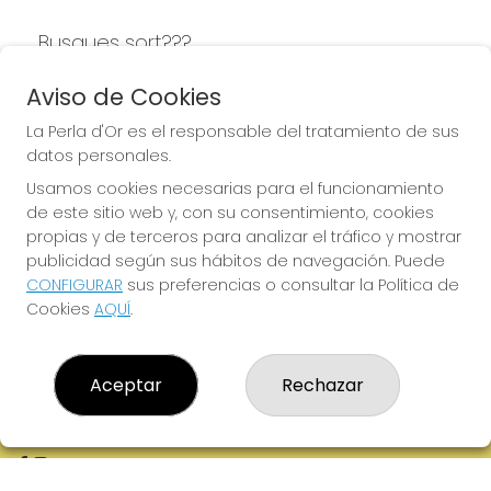
Busques sort???
LA PERLA D'OR
Aviso de Cookies
La Perla d'Or es el responsable del tratamiento de sus
datos personales.
Usamos cookies necesarias para el funcionamiento
LA PERLA D'OR
de este sitio web y, con su consentimiento, cookies
¿Quiénes somos?
propias y de terceros para analizar el tráfico y mostrar
Comprar lotería
publicidad según sus hábitos de navegación. Puede
Resultados
CONFIGURAR
sus preferencias o consultar la Política de
Contacto
Cookies
AQUÍ
.
Empresas
Boletos digitales
Acceso
Registro
Aceptar
Rechazar
REDES SOCIALES