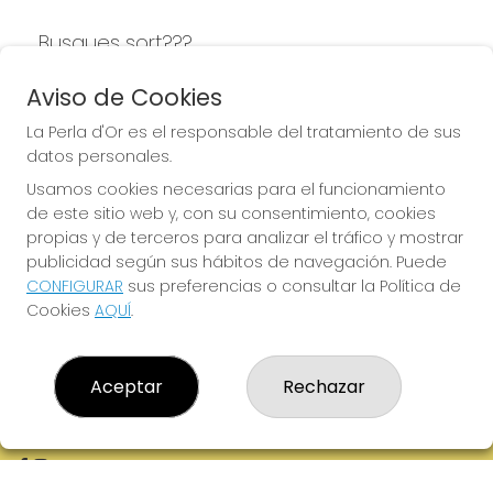
Busques sort???
LA PERLA D'OR
Aviso de Cookies
La Perla d'Or es el responsable del tratamiento de sus
datos personales.
Usamos cookies necesarias para el funcionamiento
LA PERLA D'OR
de este sitio web y, con su consentimiento, cookies
¿Quiénes somos?
propias y de terceros para analizar el tráfico y mostrar
Comprar lotería
publicidad según sus hábitos de navegación. Puede
Resultados
CONFIGURAR
sus preferencias o consultar la Política de
Contacto
Cookies
AQUÍ
.
Empresas
Boletos digitales
Acceso
Registro
Aceptar
Rechazar
REDES SOCIALES