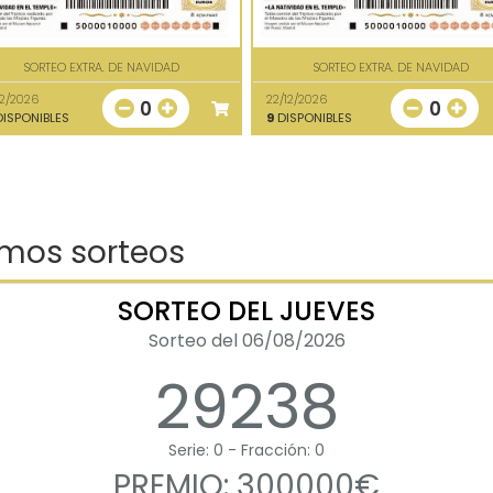
SORTEO EXTRA. DE NAVIDAD
SORTEO EXTRA. DE NAVIDAD
12/2026
22/12/2026
0
0
ISPONIBLES
9
DISPONIBLES
imos sorteos
SORTEO DEL JUEVES
Sorteo del 06/08/2026
29238
Serie: 0 - Fracción: 0
PREMIO: 300000€