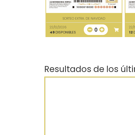
SORTEO EXTRA. DE NAVIDAD
22/12/2026
22/
0
49
DISPONIBLES
12
D
Resultados de los últ