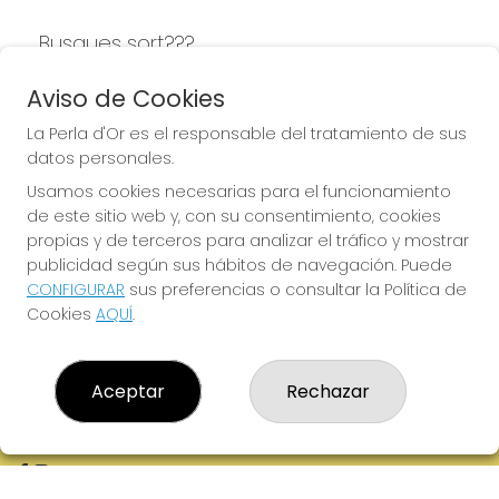
Busques sort???
LA PERLA D'OR
Aviso de Cookies
La Perla d'Or es el responsable del tratamiento de sus
datos personales.
Usamos cookies necesarias para el funcionamiento
LA PERLA D'OR
de este sitio web y, con su consentimiento, cookies
¿Quiénes somos?
propias y de terceros para analizar el tráfico y mostrar
Comprar lotería
publicidad según sus hábitos de navegación. Puede
Resultados
CONFIGURAR
sus preferencias o consultar la Política de
Contacto
Cookies
AQUÍ
.
Empresas
Boletos digitales
Acceso
Registro
Aceptar
Rechazar
REDES SOCIALES