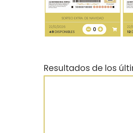
SORTEO EXTRA. DE NAVIDAD
22/12/2026
22/
0
49
DISPONIBLES
12
D
Resultados de los últ