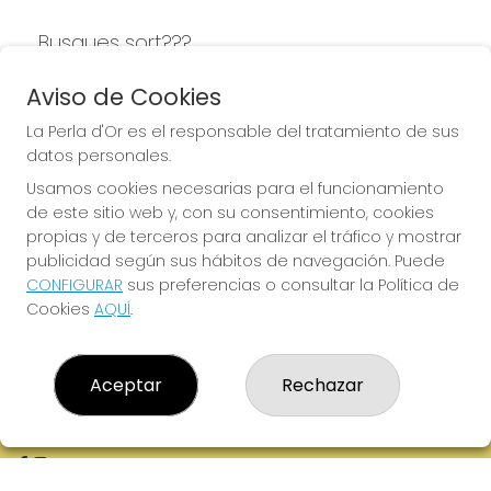
Busques sort???
LA PERLA D'OR
Aviso de Cookies
La Perla d'Or es el responsable del tratamiento de sus
datos personales.
Usamos cookies necesarias para el funcionamiento
LA PERLA D'OR
de este sitio web y, con su consentimiento, cookies
¿Quiénes somos?
propias y de terceros para analizar el tráfico y mostrar
Comprar lotería
publicidad según sus hábitos de navegación. Puede
Resultados
CONFIGURAR
sus preferencias o consultar la Política de
Contacto
Cookies
AQUÍ
.
Empresas
Boletos digitales
Acceso
Registro
Aceptar
Rechazar
REDES SOCIALES