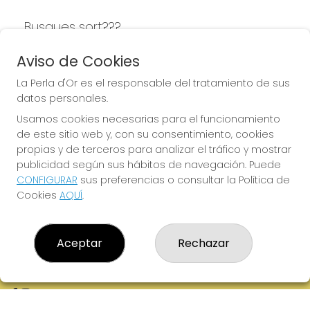
Busques sort???
LA PERLA D'OR
Aviso de Cookies
La Perla d'Or es el responsable del tratamiento de sus
datos personales.
Usamos cookies necesarias para el funcionamiento
LA PERLA D'OR
de este sitio web y, con su consentimiento, cookies
¿Quiénes somos?
propias y de terceros para analizar el tráfico y mostrar
Comprar lotería
publicidad según sus hábitos de navegación. Puede
Resultados
CONFIGURAR
sus preferencias o consultar la Política de
Contacto
Cookies
AQUÍ
.
Empresas
Boletos digitales
Acceso
Registro
Aceptar
Rechazar
REDES SOCIALES