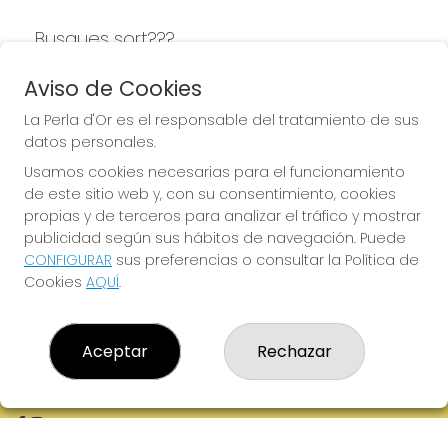
Busques sort???
LA PERLA D'OR
Aviso de Cookies
La Perla d'Or es el responsable del tratamiento de sus
datos personales.
Usamos cookies necesarias para el funcionamiento
LA PERLA D'OR
de este sitio web y, con su consentimiento, cookies
¿Quiénes somos?
propias y de terceros para analizar el tráfico y mostrar
Comprar lotería
publicidad según sus hábitos de navegación. Puede
Resultados
CONFIGURAR
sus preferencias o consultar la Política de
Contacto
Cookies
AQUÍ
.
Empresas
Boletos digitales
Acceso
Registro
Aceptar
Rechazar
REDES SOCIALES