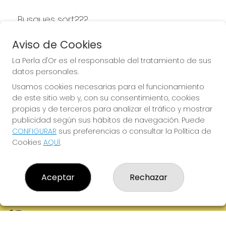
Busques sort???
LA PERLA D'OR
Aviso de Cookies
La Perla d'Or es el responsable del tratamiento de sus
datos personales.
Usamos cookies necesarias para el funcionamiento
LA PERLA D'OR
de este sitio web y, con su consentimiento, cookies
¿Quiénes somos?
propias y de terceros para analizar el tráfico y mostrar
Comprar lotería
publicidad según sus hábitos de navegación. Puede
Resultados
CONFIGURAR
sus preferencias o consultar la Política de
Contacto
Cookies
AQUÍ
.
Empresas
Boletos digitales
Acceso
Registro
Aceptar
Rechazar
REDES SOCIALES