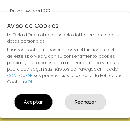
Busques sort???
LA PERLA D'OR
Aviso de Cookies
La Perla d'Or es el responsable del tratamiento de sus
datos personales.
Usamos cookies necesarias para el funcionamiento
LA PERLA D'OR
de este sitio web y, con su consentimiento, cookies
¿Quiénes somos?
propias y de terceros para analizar el tráfico y mostrar
Comprar lotería
publicidad según sus hábitos de navegación. Puede
Resultados
CONFIGURAR
sus preferencias o consultar la Política de
Contacto
Cookies
AQUÍ
.
Empresas
Boletos digitales
Acceso
Registro
Aceptar
Rechazar
REDES SOCIALES