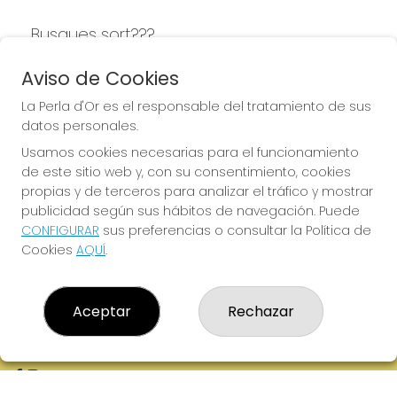
Busques sort???
LA PERLA D'OR
Aviso de Cookies
La Perla d'Or es el responsable del tratamiento de sus
datos personales.
Usamos cookies necesarias para el funcionamiento
LA PERLA D'OR
de este sitio web y, con su consentimiento, cookies
¿Quiénes somos?
propias y de terceros para analizar el tráfico y mostrar
Comprar lotería
publicidad según sus hábitos de navegación. Puede
Resultados
CONFIGURAR
sus preferencias o consultar la Política de
Contacto
Cookies
AQUÍ
.
Empresas
Boletos digitales
Acceso
Registro
Aceptar
Rechazar
REDES SOCIALES