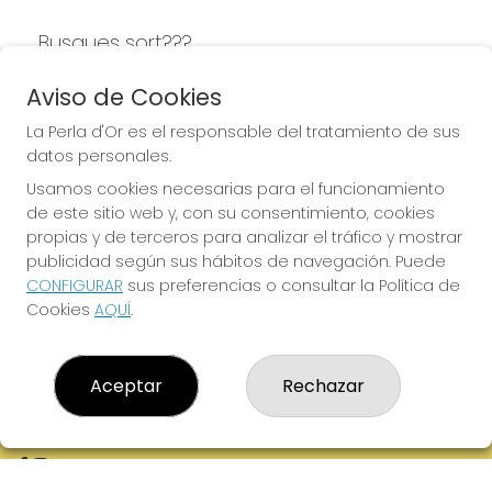
Busques sort???
LA PERLA D'OR
Aviso de Cookies
La Perla d'Or es el responsable del tratamiento de sus
datos personales.
Usamos cookies necesarias para el funcionamiento
LA PERLA D'OR
de este sitio web y, con su consentimiento, cookies
¿Quiénes somos?
propias y de terceros para analizar el tráfico y mostrar
Comprar lotería
publicidad según sus hábitos de navegación. Puede
Resultados
CONFIGURAR
sus preferencias o consultar la Política de
Contacto
Cookies
AQUÍ
.
Empresas
Boletos digitales
Acceso
Registro
Aceptar
Rechazar
REDES SOCIALES