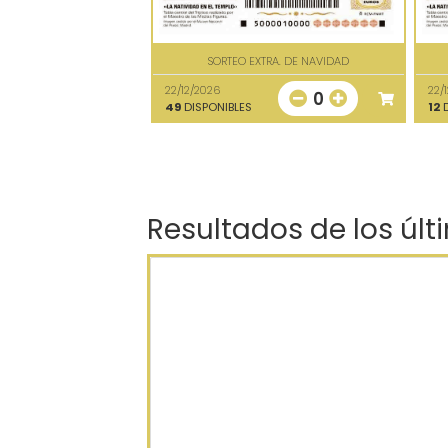
SORTEO EXTRA. DE NAVIDAD
22/12/2026
22/
0
49
DISPONIBLES
12
D
Resultados de los últ