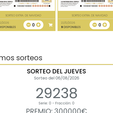
SORTEO EXTRA. DE NAVIDAD
SORTEO EXTRA. DE NAVIDAD
12/2026
22/12/2026
0
0
ISPONIBLES
9
DISPONIBLES
imos sorteos
SORTEO DEL JUEVES
Sorteo del 06/08/2026
29238
Serie: 0 - Fracción: 0
PREMIO: 300000€