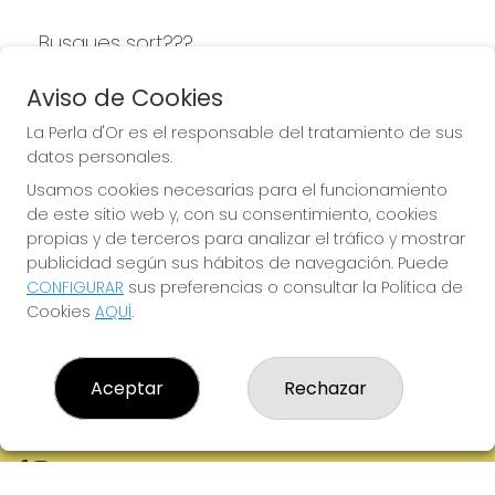
Busques sort???
LA PERLA D'OR
Aviso de Cookies
La Perla d'Or es el responsable del tratamiento de sus
datos personales.
Usamos cookies necesarias para el funcionamiento
LA PERLA D'OR
de este sitio web y, con su consentimiento, cookies
¿Quiénes somos?
propias y de terceros para analizar el tráfico y mostrar
Comprar lotería
publicidad según sus hábitos de navegación. Puede
Resultados
CONFIGURAR
sus preferencias o consultar la Política de
Contacto
Cookies
AQUÍ
.
Empresas
Boletos digitales
Acceso
Registro
Aceptar
Rechazar
REDES SOCIALES