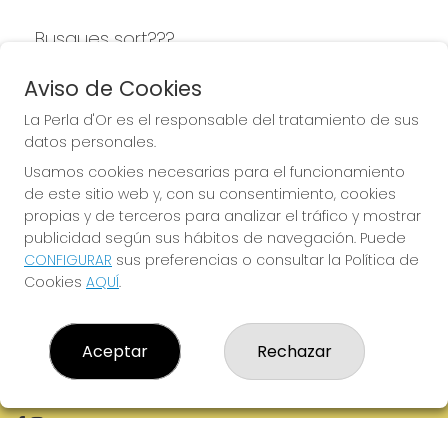
Busques sort???
LA PERLA D'OR
Aviso de Cookies
La Perla d'Or es el responsable del tratamiento de sus
datos personales.
Usamos cookies necesarias para el funcionamiento
LA PERLA D'OR
de este sitio web y, con su consentimiento, cookies
¿Quiénes somos?
propias y de terceros para analizar el tráfico y mostrar
Comprar lotería
publicidad según sus hábitos de navegación. Puede
Resultados
CONFIGURAR
sus preferencias o consultar la Política de
Contacto
Cookies
AQUÍ
.
Empresas
Boletos digitales
Acceso
Registro
Aceptar
Rechazar
REDES SOCIALES