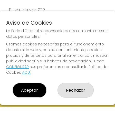
Busques sort???
LA PERLA D'OR
Aviso de Cookies
La Perla d'Or es el responsable del tratamiento de sus
datos personales.
Usamos cookies necesarias para el funcionamiento
LA PERLA D'OR
de este sitio web y, con su consentimiento, cookies
¿Quiénes somos?
propias y de terceros para analizar el tráfico y mostrar
Comprar lotería
publicidad según sus hábitos de navegación. Puede
Resultados
CONFIGURAR
sus preferencias o consultar la Política de
Contacto
Cookies
AQUÍ
.
Empresas
Boletos digitales
Acceso
Registro
Aceptar
Rechazar
REDES SOCIALES