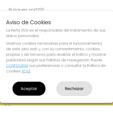
Busques sort???
LA PERLA D'OR
Aviso de Cookies
La Perla d'Or es el responsable del tratamiento de sus
datos personales.
Usamos cookies necesarias para el funcionamiento
LA PERLA D'OR
de este sitio web y, con su consentimiento, cookies
¿Quiénes somos?
propias y de terceros para analizar el tráfico y mostrar
Comprar lotería
publicidad según sus hábitos de navegación. Puede
Resultados
CONFIGURAR
sus preferencias o consultar la Política de
Contacto
Cookies
AQUÍ
.
Empresas
Boletos digitales
Acceso
Registro
Aceptar
Rechazar
REDES SOCIALES