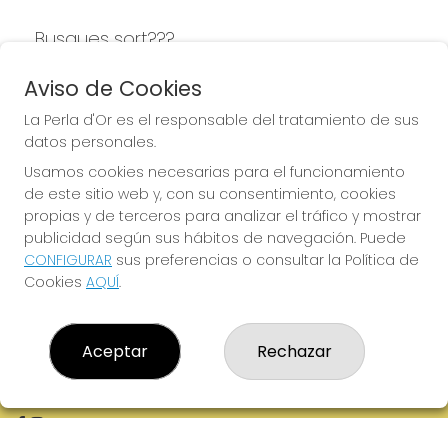
Busques sort???
LA PERLA D'OR
Aviso de Cookies
La Perla d'Or es el responsable del tratamiento de sus
datos personales.
Usamos cookies necesarias para el funcionamiento
LA PERLA D'OR
de este sitio web y, con su consentimiento, cookies
¿Quiénes somos?
propias y de terceros para analizar el tráfico y mostrar
Comprar lotería
publicidad según sus hábitos de navegación. Puede
Resultados
CONFIGURAR
sus preferencias o consultar la Política de
Contacto
Cookies
AQUÍ
.
Empresas
Boletos digitales
Acceso
Registro
Aceptar
Rechazar
REDES SOCIALES