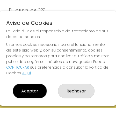
Busques sort???
LA PERLA D'OR
Aviso de Cookies
La Perla d'Or es el responsable del tratamiento de sus
datos personales.
Usamos cookies necesarias para el funcionamiento
LA PERLA D'OR
de este sitio web y, con su consentimiento, cookies
¿Quiénes somos?
propias y de terceros para analizar el tráfico y mostrar
Comprar lotería
publicidad según sus hábitos de navegación. Puede
Resultados
CONFIGURAR
sus preferencias o consultar la Política de
Contacto
Cookies
AQUÍ
.
Empresas
Boletos digitales
Acceso
Registro
Aceptar
Rechazar
REDES SOCIALES