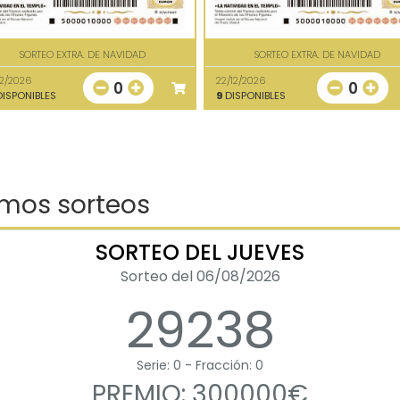
SORTEO EXTRA. DE NAVIDAD
SORTEO EXTRA. DE NAVIDAD
12/2026
22/12/2026
0
0
ISPONIBLES
9
DISPONIBLES
imos sorteos
SORTEO DEL JUEVES
Sorteo del 06/08/2026
29238
Serie: 0 - Fracción: 0
PREMIO: 300000€