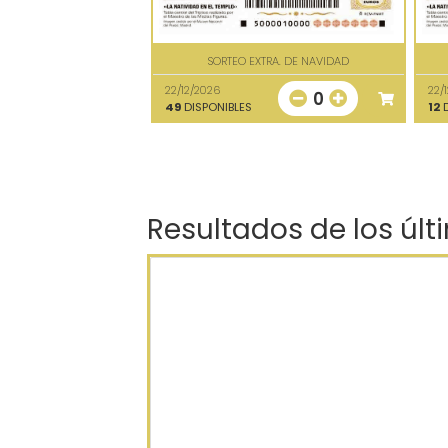
SORTEO EXTRA. DE NAVIDAD
22/12/2026
22/
0
49
DISPONIBLES
12
D
Resultados de los últ