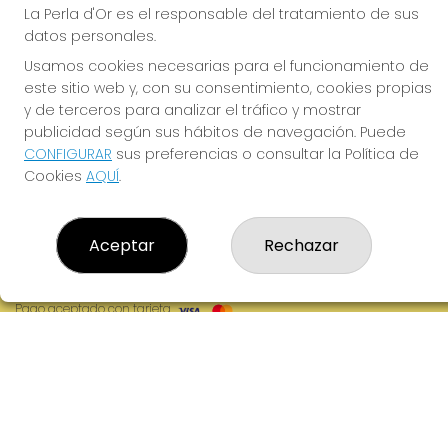
Clica aquí para contactar por WhatsApp
La Perla d'Or es el responsable del tratamiento de sus
973711695
datos personales.
info@laperlador.es
Usamos cookies necesarias para el funcionamiento de
C/ Camí d'Arbeca, 1
este sitio web y, con su consentimiento, cookies propias
Mollerussa, 25230
y de terceros para analizar el tráfico y mostrar
(Lleida) España
publicidad según sus hábitos de navegación. Puede
CONFIGURAR
sus preferencias o consultar la Política de
LEGAL
Cookies
AQUÍ
.
Aviso Legal
Política de Privacidad
Política de Cookies
Aceptar
Rechazar
Condiciones de Compra
Tienda de Lotería Nacional
Pago aceptado con tarjeta
Pago aceptado con Bizum
Juego responsable. Solo mayores de edad.