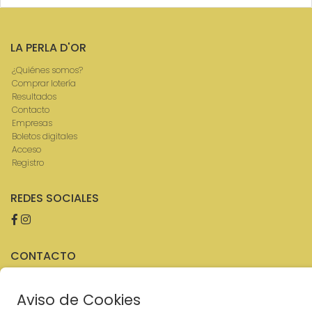
LA PERLA D'OR
¿Quiénes somos?
Comprar lotería
Resultados
Contacto
Empresas
Boletos digitales
Acceso
Registro
REDES SOCIALES
CONTACTO
ADMINISTRACION DE LOTERIAS: 2-MOLLERUSSA - RECEPTOR
OFICIAL: 46380
Aviso de Cookies
973711695