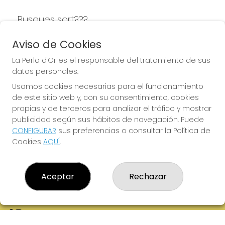
Busques sort???
LA PERLA D'OR
Aviso de Cookies
La Perla d'Or es el responsable del tratamiento de sus
datos personales.
Usamos cookies necesarias para el funcionamiento
LA PERLA D'OR
de este sitio web y, con su consentimiento, cookies
¿Quiénes somos?
propias y de terceros para analizar el tráfico y mostrar
Comprar lotería
publicidad según sus hábitos de navegación. Puede
Resultados
CONFIGURAR
sus preferencias o consultar la Política de
Contacto
Cookies
AQUÍ
.
Empresas
Boletos digitales
Acceso
Registro
Aceptar
Rechazar
REDES SOCIALES