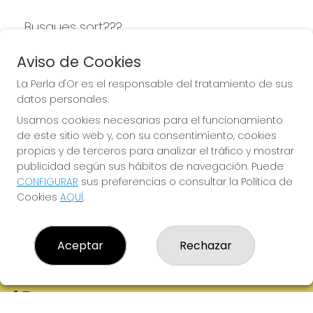
Busques sort???
LA PERLA D'OR
Aviso de Cookies
La Perla d'Or es el responsable del tratamiento de sus
datos personales.
Usamos cookies necesarias para el funcionamiento
LA PERLA D'OR
de este sitio web y, con su consentimiento, cookies
¿Quiénes somos?
propias y de terceros para analizar el tráfico y mostrar
Comprar lotería
publicidad según sus hábitos de navegación. Puede
Resultados
CONFIGURAR
sus preferencias o consultar la Política de
Contacto
Cookies
AQUÍ
.
Empresas
Boletos digitales
Acceso
Registro
Aceptar
Rechazar
REDES SOCIALES