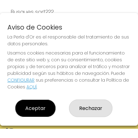
Busques sort???
LA PERLA D'OR
Aviso de Cookies
La Perla d'Or es el responsable del tratamiento de sus
datos personales.
Usamos cookies necesarias para el funcionamiento
LA PERLA D'OR
de este sitio web y, con su consentimiento, cookies
¿Quiénes somos?
propias y de terceros para analizar el tráfico y mostrar
Comprar lotería
publicidad según sus hábitos de navegación. Puede
Resultados
CONFIGURAR
sus preferencias o consultar la Política de
Contacto
Cookies
AQUÍ
.
Empresas
Boletos digitales
Acceso
Registro
Aceptar
Rechazar
REDES SOCIALES