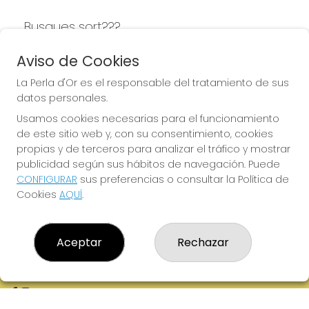
Busques sort???
LA PERLA D'OR
Aviso de Cookies
La Perla d'Or es el responsable del tratamiento de sus
datos personales.
Usamos cookies necesarias para el funcionamiento
LA PERLA D'OR
de este sitio web y, con su consentimiento, cookies
¿Quiénes somos?
propias y de terceros para analizar el tráfico y mostrar
Comprar lotería
publicidad según sus hábitos de navegación. Puede
Resultados
CONFIGURAR
sus preferencias o consultar la Política de
Contacto
Cookies
AQUÍ
.
Empresas
Boletos digitales
Acceso
Registro
Aceptar
Rechazar
REDES SOCIALES