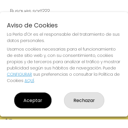
Busques sort???
LA PERLA D'OR
Aviso de Cookies
La Perla d'Or es el responsable del tratamiento de sus
datos personales.
Usamos cookies necesarias para el funcionamiento
LA PERLA D'OR
de este sitio web y, con su consentimiento, cookies
¿Quiénes somos?
propias y de terceros para analizar el tráfico y mostrar
Comprar lotería
publicidad según sus hábitos de navegación. Puede
Resultados
CONFIGURAR
sus preferencias o consultar la Política de
Contacto
Cookies
AQUÍ
.
Empresas
Boletos digitales
Acceso
Registro
Aceptar
Rechazar
REDES SOCIALES