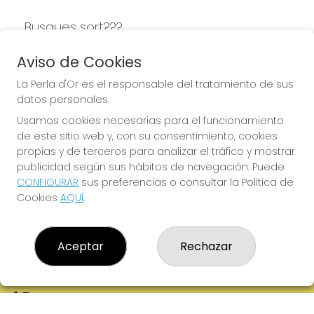
Busques sort???
LA PERLA D'OR
Aviso de Cookies
La Perla d'Or es el responsable del tratamiento de sus
datos personales.
Usamos cookies necesarias para el funcionamiento
LA PERLA D'OR
de este sitio web y, con su consentimiento, cookies
¿Quiénes somos?
propias y de terceros para analizar el tráfico y mostrar
Comprar lotería
publicidad según sus hábitos de navegación. Puede
Resultados
CONFIGURAR
sus preferencias o consultar la Política de
Contacto
Cookies
AQUÍ
.
Empresas
Boletos digitales
Acceso
Registro
Aceptar
Rechazar
REDES SOCIALES