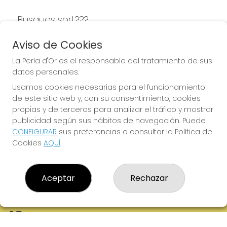
Busques sort???
LA PERLA D'OR
Aviso de Cookies
La Perla d'Or es el responsable del tratamiento de sus
datos personales.
Usamos cookies necesarias para el funcionamiento
LA PERLA D'OR
de este sitio web y, con su consentimiento, cookies
¿Quiénes somos?
propias y de terceros para analizar el tráfico y mostrar
Comprar lotería
publicidad según sus hábitos de navegación. Puede
Resultados
CONFIGURAR
sus preferencias o consultar la Política de
Contacto
Cookies
AQUÍ
.
Empresas
Boletos digitales
Acceso
Registro
Aceptar
Rechazar
REDES SOCIALES