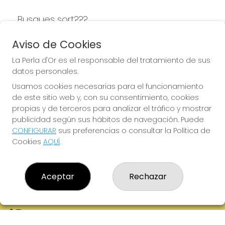
Busques sort???
LA PERLA D'OR
Aviso de Cookies
La Perla d'Or es el responsable del tratamiento de sus
datos personales.
Usamos cookies necesarias para el funcionamiento
LA PERLA D'OR
de este sitio web y, con su consentimiento, cookies
¿Quiénes somos?
propias y de terceros para analizar el tráfico y mostrar
Comprar lotería
publicidad según sus hábitos de navegación. Puede
Resultados
CONFIGURAR
sus preferencias o consultar la Política de
Contacto
Cookies
AQUÍ
.
Empresas
Boletos digitales
Acceso
Registro
Aceptar
Rechazar
REDES SOCIALES