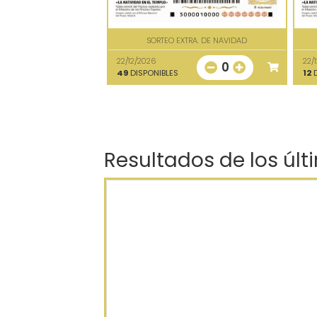
SORTEO EXTRA. DE NAVIDAD
22/12/2026
22/
0
49
DISPONIBLES
12
D
Resultados de los últ