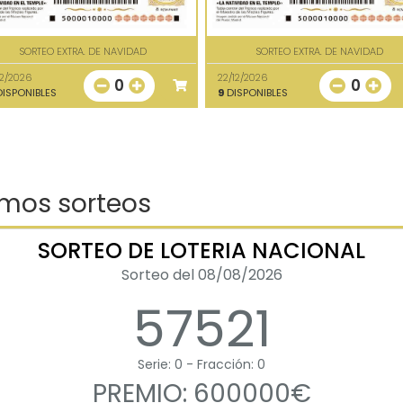
SORTEO EXTRA. DE NAVIDAD
SORTEO EXTRA. DE NAVIDAD
12/2026
22/12/2026
0
0
ISPONIBLES
9
DISPONIBLES
imos sorteos
SORTEO DE LOTERIA NACIONAL
Sorteo del 08/08/2026
57521
Serie: 0 - Fracción: 0
PREMIO: 600000€