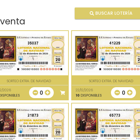
BUSCAR LOTERÍA
 venta
35037
41229
SORTEO EXTRA. DE NAVIDAD
SORTEO EXTRA. DE NAVIDAD
12/2026
22/12/2026
0
0
ISPONIBLES
10
DISPONIBLES
21873
65773