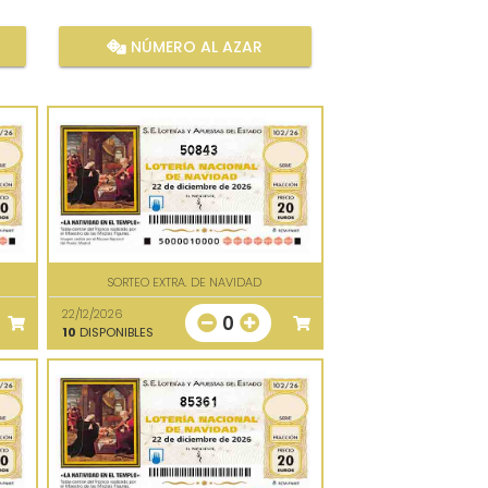
NÚMERO AL AZAR
50843
SORTEO EXTRA. DE NAVIDAD
22/12/2026
0
10
DISPONIBLES
85361