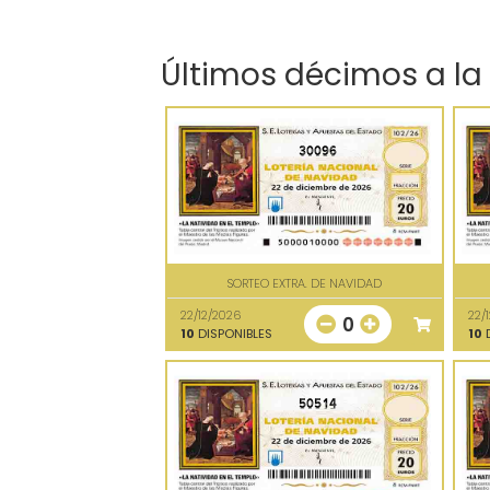
Últimos décimos a la
30096
SORTEO EXTRA. DE NAVIDAD
22/12/2026
22/
0
10
DISPONIBLES
10
D
50514