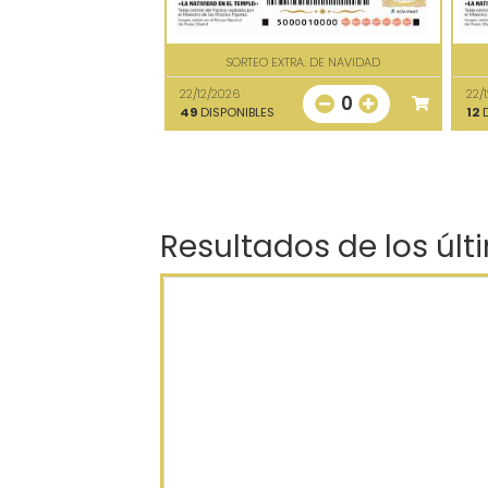
SORTEO EXTRA. DE NAVIDAD
22/12/2026
22/
0
49
DISPONIBLES
12
D
Resultados de los últ