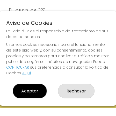
Busques sort???
LA PERLA D'OR
Aviso de Cookies
La Perla d'Or es el responsable del tratamiento de sus
datos personales.
Usamos cookies necesarias para el funcionamiento
LA PERLA D'OR
de este sitio web y, con su consentimiento, cookies
¿Quiénes somos?
propias y de terceros para analizar el tráfico y mostrar
Comprar lotería
publicidad según sus hábitos de navegación. Puede
Resultados
CONFIGURAR
sus preferencias o consultar la Política de
Contacto
Cookies
AQUÍ
.
Empresas
Boletos digitales
Acceso
Registro
Aceptar
Rechazar
REDES SOCIALES