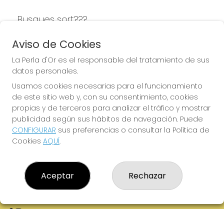
Busques sort???
LA PERLA D'OR
Aviso de Cookies
La Perla d'Or es el responsable del tratamiento de sus
datos personales.
Usamos cookies necesarias para el funcionamiento
LA PERLA D'OR
de este sitio web y, con su consentimiento, cookies
¿Quiénes somos?
propias y de terceros para analizar el tráfico y mostrar
Comprar lotería
publicidad según sus hábitos de navegación. Puede
Resultados
CONFIGURAR
sus preferencias o consultar la Política de
Contacto
Cookies
AQUÍ
.
Empresas
Boletos digitales
Acceso
Registro
Aceptar
Rechazar
REDES SOCIALES