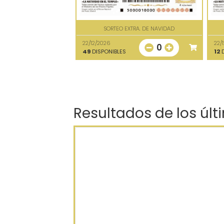
SORTEO EXTRA. DE NAVIDAD
22/12/2026
22/
0
49
DISPONIBLES
12
D
Resultados de los últ