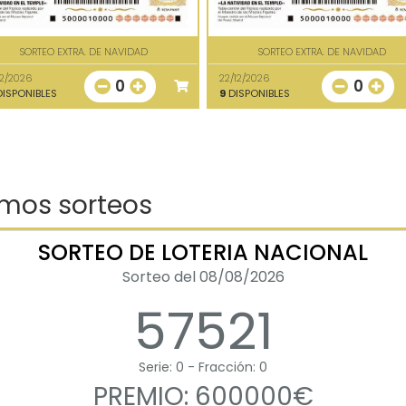
SORTEO EXTRA. DE NAVIDAD
SORTEO EXTRA. DE NAVIDAD
12/2026
22/12/2026
0
0
ISPONIBLES
9
DISPONIBLES
imos sorteos
SORTEO DE LOTERIA NACIONAL
Sorteo del 08/08/2026
57521
Serie: 0 - Fracción: 0
PREMIO: 600000€